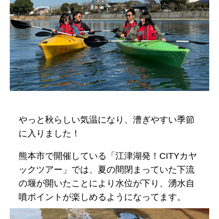
サンセット
リバートレッキン
グ
■ゴーネイチャークラブ
■お申し込みフォーム
やっと秋らしい気温になり、漕ぎやすい季節
■コンセプト
に入りました！
■フィールド・アクセス
熊本市で開催している「江津湖発！CITYカヤ
■会社概要
ックツアー」では、夏の間閉まっていた下流
の堰が開いたことにより水位が下り、湧水自
噴ポイントが楽しめるようになってます。