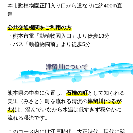
本市動植物園正門入り口から道なりに約400m直
進
公共交通機関をご利用の方
・熊本市電「動植物園入口」より徒歩13分
・バス「動植物園前」より徒歩5分
津留川について
熊本県の中央に位置し、
石橋の町
として知られる
美里（みさと）町を流れる清流の
津留川(つるが
わ)
は、澄んでいながら水温は低すぎず穏やかに
流れる渓流です。
このコース内には江戸時代、大正時代、現代に架