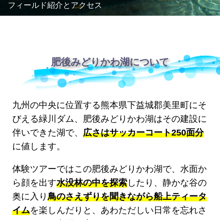
フィールド紹介とアクセス
サンセット
リバートレッキン
肥後みどりかわ湖について
グ
■ゴーネイチャークラブ
■お申し込みフォーム
九州の中央に位置する熊本県下益城郡美里町にそ
びえる緑川ダム、肥後みどりかわ湖はその建設に
■コンセプト
伴いできた湖で、
広さはサッカーコート250面分
■フィールド・アクセス
に値します。
■会社概要
体験ツアーではこの肥後みどりかわ湖で、水面か
ら顔を出す
水没林の中を探索
したり、静かな谷の
奥に入り
鳥のさえずりを聞きながら船上ティータ
イム
を楽しんだりと、あわただしい日常を忘れさ