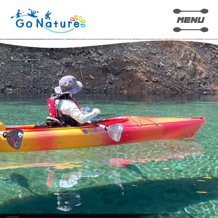
カヤック
SUP(サップ)