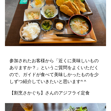
サンセット
リバートレッキン
グ
■ゴーネイチャークラブ
■お申し込みフォーム
参加されたお客様から「近くに美味しいもの
■コンセプト
ありますか？」というご質問をよくいただく
■フィールド・アクセス
ので、ガイドが食べて美味しかったものを少
■会社概要
しずつ紹介していきたいと思います^ ^
【割烹さかぐち】さんのアジフライ定食