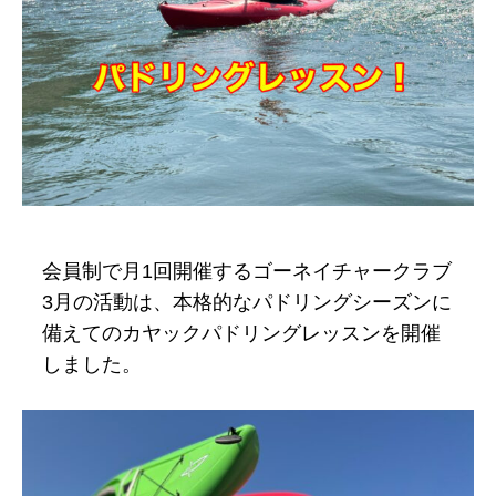
サンセット
リバートレッキン
グ
■ゴーネイチャークラブ
■お申し込みフォーム
会員制で月1回開催するゴーネイチャークラブ
■コンセプト
3月の活動は、本格的なパドリングシーズンに
■フィールド・アクセス
備えてのカヤックパドリングレッスンを開催
■会社概要
しました。