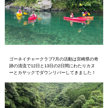
サンセット
リバートレッキン
グ
■ゴーネイチャークラブ
■お申し込みフォーム
ゴーネイチャークラブ7月の活動は宮崎県の奇
■コンセプト
跡の清流で12日と13日の2日間にわたりカヌ
■フィールド・アクセス
ーとカヤックでダウンリバーしてきました！
■会社概要